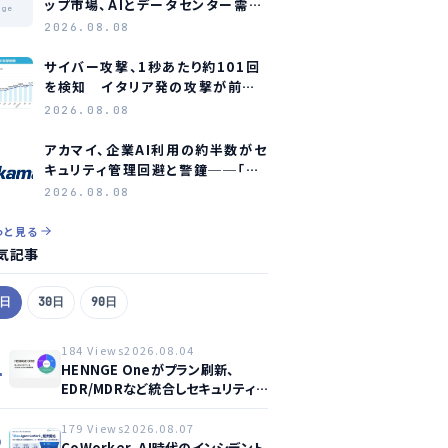
ップ市場、AIとデータセンター需要
age
に牽引され2035年に約1.1兆ドル
2026.08.08
規模へ成長か
サイバー攻撃、1秒あたり約101回
を検知 イタリア発の攻撃が前年
同期比約75倍に急増
2026.08.08
アカマイ、企業AI利用の約半数がセ
キュリティ管理回避と警鐘──「シ
ャドーAI」が新たな脅威に
2026.08.08
っと見る
気記事
7日
30日
90日
184 Views
2026.08.04
1
HENNGE Oneがプラン刷新、
EDR/MDRなど統合しセキュリティ
強化へ
179 Views
2026.08.07
2
CoWorker、AI時代のインシデント