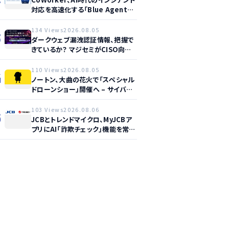
対応を高速化する「Blue Agent
CoWork」を提供開始
134 Views
2026.08.05
3
ダークウェブ漏洩認証情報、把握で
きているか？ マジセミがCISO向け
ウェビナー開催へ
110 Views
2026.08.05
4
ノートン、大曲の花火で「スペシャル
ドローンショー」開催へ – サイバー
セーフティ啓発
103 Views
2026.08.06
5
JCBとトレンドマイクロ、MyJCBア
プリにAI「詐欺チェック」機能を常設
し不正対策を強化