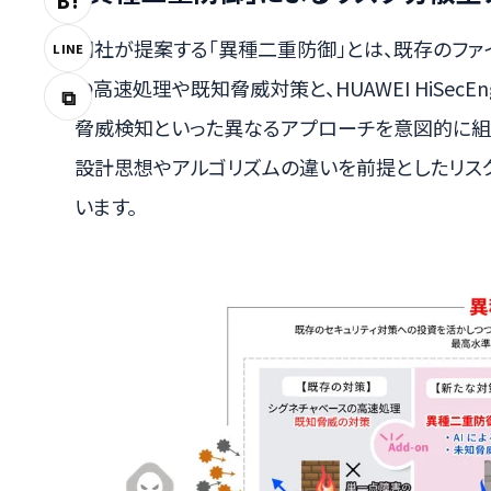
B!
同社が提案する「異種二重防御」とは、既存のファ
LINE
の高速処理や既知脅威対策と、HUAWEI HiSecE
⧉
脅威検知といった異なるアプローチを意図的に組
設計思想やアルゴリズムの違いを前提としたリス
います。