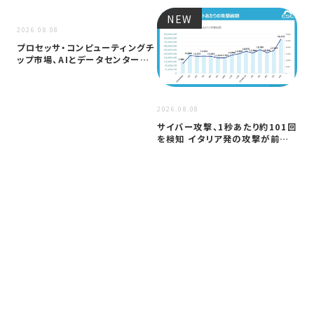
NEW
NEW
2026.08.08
プロセッサ・コンピューティングチ
ップ市場、AIとデータセンター需
要に…
2026
2026.08.08
ア
サイバー攻撃、1秒あたり約101回
セ
を検知 イタリア発の攻撃が前年
─
同期…