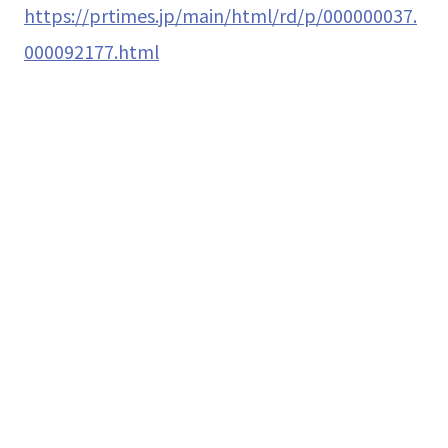
https://prtimes.jp/main/html/rd/p/000000037.
000092177.html