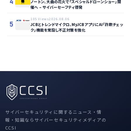
4
ノートン、大曲の花火で「スペシャルドローンショー」開
催へ – サイバーセーフティ啓発
105 Views
2026.08.06
5
JCBとトレンドマイクロ、MyJCBアプリにAI「詐欺チェッ
ク」機能を常設し不正対策を強化
サイバーセキュリティに関するニュース・情
報・知識ならサイバーセキュリティメディアの
CCSI