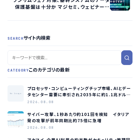
保護基盤は十分か マジセミ、ウェビナー開
催へ
サイト内検索
SEARCH
このカテゴリの最新
CATEGORY
プロセッサ・コンピューティングチップ市場、AIとデー
タセンター需要に牽引され2035年に約1.1兆ドル規
No Image
模へ成長か
2026.08.08
サイバー攻撃、1秒あたり約101回を検知 イタリア
発の攻撃が前年同期比約75倍に急増
2026.08.08
アカマイ、企業AI利用の約半数がセキュリティ管理回