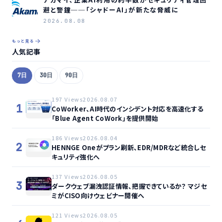
避と警鐘──「シャドーAI」が新たな脅威に
2026.08.08
もっと見る
人気記事
7日
30日
90日
197 Views
2026.08.07
1
CoWorker、AI時代のインシデント対応を高速化する
「Blue Agent CoWork」を提供開始
186 Views
2026.08.04
2
HENNGE Oneがプラン刷新、EDR/MDRなど統合しセ
キュリティ強化へ
137 Views
2026.08.05
3
ダークウェブ漏洩認証情報、把握できているか？ マジセ
ミがCISO向けウェビナー開催へ
121 Views
2026.08.05