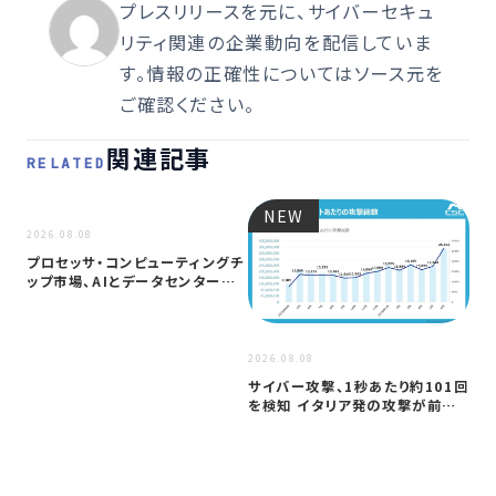
プレスリリースを元に、サイバーセキュ
リティ関連の企業動向を配信していま
す。情報の正確性についてはソース元を
ご確認ください。
関連記事
RELATED
NEW
NEW
2026.08.08
プロセッサ・コンピューティングチ
ップ市場、AIとデータセンター需
要に…
2026
2026.08.08
ア
サイバー攻撃、1秒あたり約101回
セ
を検知 イタリア発の攻撃が前年
─
同期…