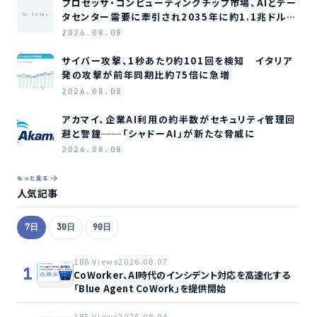
プロセッサ・コンピューティングチップ市場、AIとデー
タセンター需要に牽引され2035年に約1.1兆ドル規
No Image
模へ成長か
2026.08.08
サイバー攻撃、1秒あたり約101回を検知 イタリア
発の攻撃が前年同期比約75倍に急増
2026.08.08
アカマイ、企業AI利用の約半数がセキュリティ管理回
避と警鐘──「シャドーAI」が新たな脅威に
2026.08.08
もっと見る
人気記事
7日
30日
90日
186 Views
2026.08.07
1
CoWorker、AI時代のインシデント対応を高速化する
「Blue Agent CoWork」を提供開始
185 Views
2026.08.04