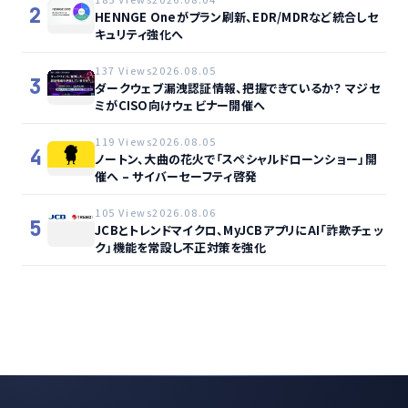
2
HENNGE Oneがプラン刷新、EDR/MDRなど統合しセ
キュリティ強化へ
137 Views
2026.08.05
3
ダークウェブ漏洩認証情報、把握できているか？ マジセ
ミがCISO向けウェビナー開催へ
119 Views
2026.08.05
4
ノートン、大曲の花火で「スペシャルドローンショー」開
催へ – サイバーセーフティ啓発
105 Views
2026.08.06
5
JCBとトレンドマイクロ、MyJCBアプリにAI「詐欺チェッ
ク」機能を常設し不正対策を強化