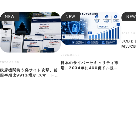
関連記事
NEW
NEW
NE
2026.08
JCB
MyJC
ック」
2026.08.06
2026.08.06
日本のサイバーセキュリティ市
場、2034年に460億ドル規模
政府機関装う偽サイト攻撃、前
へ成長か
四半期比991%増か スマートフ
ォン狙う…