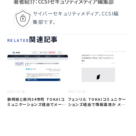
著者紹介：CCSIセキュリティメディア編集部
サイバーセキュリティメディア、CCSI編
集部です。
関連記事
RELATED
2025
2025.12.26
2025.12.26
建
静岡県と県内34市町 TOKAIコ
フェンリル TOKAIコミュニケー
先
ミュニケーションズ経由でメール
ションズ経由で情報漏洩か メー
ヘ
アド…
ルア…