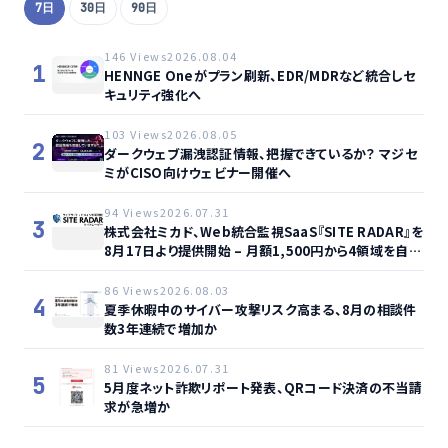
7日
30日
90日
146 Views
2026.08.04
1
HENNGE Oneがプラン刷新、EDR/MDRなど統合しセ
キュリティ強化へ
103 Views
2026.08.05
2
ダークウェブ漏洩認証情報、把握できているか？ マジセ
ミがCISO向けウェビナー開催へ
94 Views
2026.07.31
3
株式会社ミカド、Web統合監視SaaS『SITE RADAR』を
8月17日より提供開始 – 月額1,500円から4領域を自動
監視、動的サイト…
86 Views
2026.08.03
4
夏季休暇中のサイバー攻撃リスク高まる、8月の相談件
数3年連続で増加か
81 Views
2026.07.31
5
5月度ネット詐欺リポート発表、QRコード決済の不当請
求が急増か