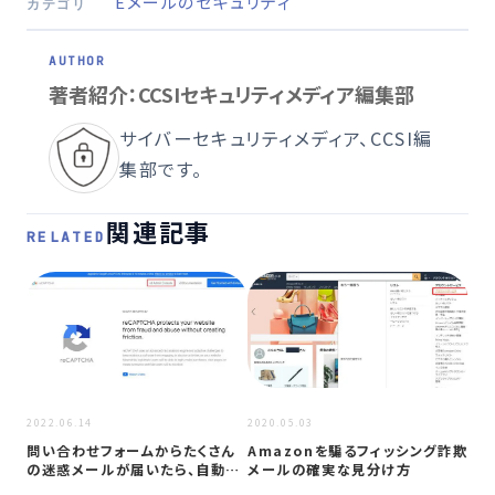
Eメールのセキュリティ
カテゴリ
著者紹介：CCSIセキュリティメディア編集部
サイバーセキュリティメディア、CCSI編
集部です。
関連記事
RELATED
2022.06.14
2020.05.03
2020
問い合わせフォームからたくさん
Amazonを騙るフィッシング詐欺
iP
の迷惑メールが届いたら、自動返
メールの確実な見分け方
性、
信メール…
以