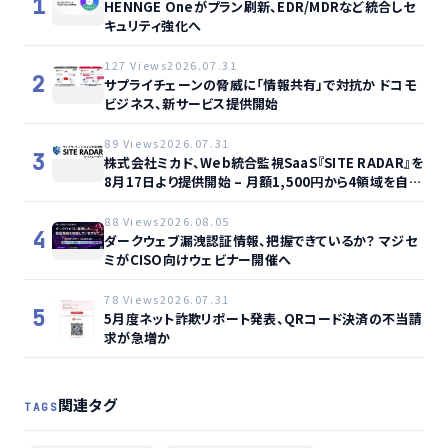
1
HENNGE Oneがプラン刷新、EDR/MDRなど統合しセ
キュリティ強化へ
127 Views
2026.07.31
2
サプライチェーンの脅威に「情報共有」で対抗か ドコモ
ビジネス、新サービス提供開始
89 Views
2026.07.31
3
株式会社ミカド、Web統合監視SaaS『SITE RADAR』を
8月17日より提供開始 – 月額1,500円から4領域を自動
監視、動的サイト…
88 Views
2026.08.05
4
ダークウェブ漏洩認証情報、把握できているか？ マジセ
ミがCISO向けウェビナー開催へ
78 Views
2026.07.31
5
5月度ネット詐欺リポート発表、QRコード決済の不当請
求が急増か
関連タグ
TAGS