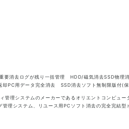
重要消去ログが残り一括管理 HDD/磁気消去SSD物理
返却PC用データ完全消去 SSD消去ソフト無制限版付(保
ィ管理システムのメーカーであるオリエントコンピュータ
理システム、リユース用PCソフト消去の完全完結型オールワ