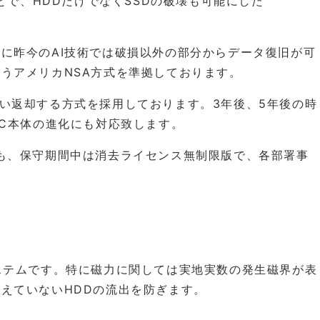
とで、HDDだけでなくSSDの破壊も可能にした
に昨今のAI技術では破損以外の部分からデータ復旧が可
うアメリカNSA方式を準拠しております。
を行い返却する方式を採用しております。3年後、5年後の時
C本体の進化にも対応致します。
した。しかも、保守期間中は消去ライセンス無制限版で、各部署事
ステムです。特に磁力に関しては実地実数の発生磁界が表
えていないHDDの流出を防ぎます。