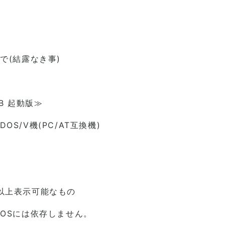
(結露なき事)
USB 起動版≫
/V機(PC/AT互換機)
it以上表示可能なもの
OSには依存しません。