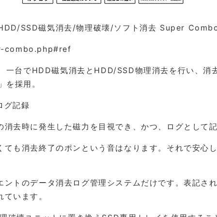
HDD/SSD磁気消去/物理破壊/ソフト消去 Super Comb
er-combo.php#ref
LV≫は、一台でHDD磁気消去とHDD/SSD物理消去を行
」を採用。
ログ記録
の消去時に発生した磁力を目視でき、かつ、ログとして
くても消去終了のポンという音はなります。それで安心
エントのデータ消去ログ管理システムだけです。表記さ
れています。