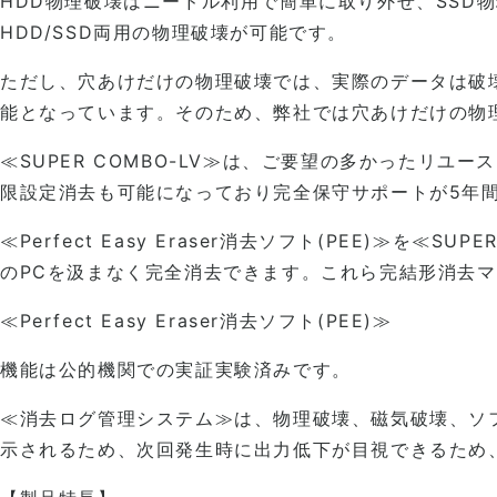
HDD物理破壊はニードル利用で簡単に取り外せ、SSD
HDD/SSD両用の物理破壊が可能です。
ただし、穴あけだけの物理破壊では、実際のデータは破
能となっています。そのため、弊社では穴あけだけの物
≪SUPER COMBO-LV≫は、ご要望の多かったリ
限設定消去も可能になっており完全保守サポートが5年間
≪Perfect Easy Eraser消去ソフト(PEE)
のPCを汲まなく完全消去できます。これら完結形消去
≪Perfect Easy Eraser消去ソフト(PEE)≫
機能は公的機関での実証実験済みです。
≪消去ログ管理システム≫は、物理破壊、磁気破壊、ソ
示されるため、次回発生時に出力低下が目視できるため