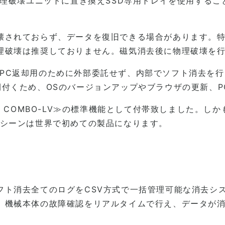
物理破壊ユニットに置き換えSSD専用トレイを使用するこ
壊されておらず、データを復旧できる場合があります。特
理破壊は推奨しておりません。磁気消去後に物理破壊を行
ユースPC返却用のために外部委託せず、内部でソフト消去
付くため、OSのバージョンアップやブラウザの更新、P
≫を≪SUPER COMBO-LV≫の標準機能として付帯致しま
マシーンは世界で初めての製品になります。
フト消去全てのログをCSV方式で一括管理可能な消去シ
、機械本体の故障確認をリアルタイムで行え、データが消