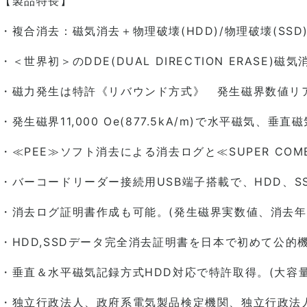
【製品特長】
・複合消去：磁気消去＋物理破壊(HDD)/物理破壊(SS
・＜世界初＞のDDE(DUAL DIRECTION ERASE)
・磁力発生は特許《リバウンド方式》 発生磁界数値リ
・発生磁界11,000 Oe(877.5kA/m)で水平磁気、
・≪PEE≫ソフト消去による消去ログと≪SUPER CO
・バーコードリーダー接続用USB端子搭載で、HDD、S
・消去ログ証明書作成も可能。(発生磁界実数値、消去年
・HDD,SSDデータ完全消去証明書を日本で初めて公
・垂直＆水平磁気記録方式HDD対応で特許取得。(大容量HD
・独立行政法人、政府系電気製品検定機関、独立行政法