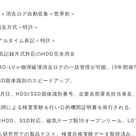
D)＋消去ログ自動収集＜世界初＞
磁気消去方式＜特許＞
アルタイム表記＜特許＞
垂直磁気記録方式対応のHDD完全消去
MBO-LV≫物理破壊消去ログの一括管理が可能。(5年間
SD固体識別のスピードアップ。
月日、HDD/SSD固体識別番号、企業名部署名担当者名
的機関による検査実験を行い公的機関証明書を発行される。
D、SSD対応。磁気テープ類15オープンリール、LOT、V
人研究所での製品テスト、検査合格実験データ取得済み