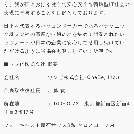
り、
我が国における健全で安心安全な循環型IT社会の
実現に寄与する
ことを目的としております。
日本を代表するパソコンメーカーであるパナソニッ
ク株式会社の高
度な技術の粋を集めて開発されたレ
ッツノートが日本の企業に安心
して活用し続けてい
ただけるように当協会も努力していく所存です
。
■ワンビ株式会社 概要
会社名 ： ワンビ株式会社(OneBe, Inc.)
代表取締役社長： 加藤 貴
所在地 ： 〒160-0022 東京都新宿区新宿4
丁目3番17号
フォーキャスト新宿サウス3階 クロスコープ内