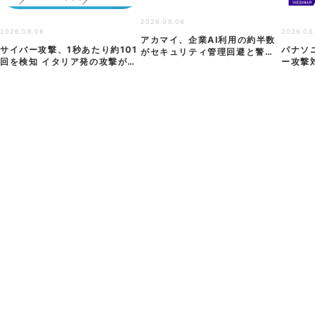
2026.08.08
2026.08.08
2026.08
アカマイ、企業AI利用の約半数
サイバー攻撃、1秒あたり約101
パナソ
がセキュリティ管理回避と警鐘
回を検知 イタリア発の攻撃が前
ー攻撃
──「シャ…
年同期…
自社防