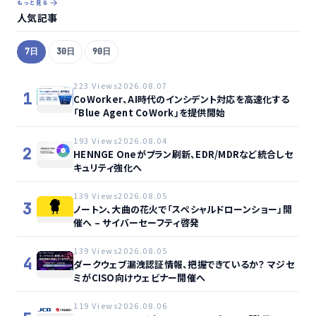
もっと見る
人気記事
7日
30日
90日
223 Views
2026.08.07
1
CoWorker、AI時代のインシデント対応を高速化する
「Blue Agent CoWork」を提供開始
193 Views
2026.08.04
2
HENNGE Oneがプラン刷新、EDR/MDRなど統合しセ
キュリティ強化へ
139 Views
2026.08.05
3
ノートン、大曲の花火で「スペシャルドローンショー」開
催へ – サイバーセーフティ啓発
139 Views
2026.08.05
4
ダークウェブ漏洩認証情報、把握できているか？ マジセ
ミがCISO向けウェビナー開催へ
119 Views
2026.08.06