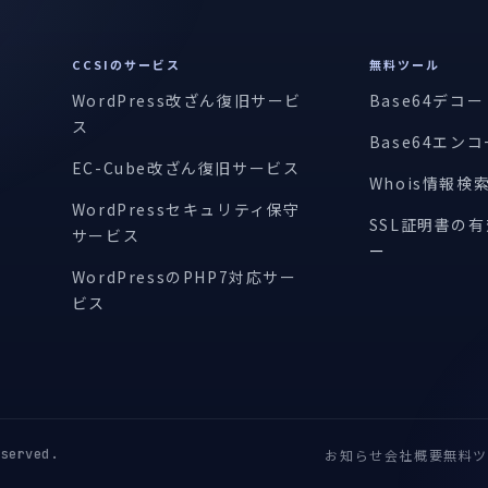
CCSIのサービス
無料ツール
WordPress改ざん復旧サービ
Base64デコ
ス
Base64エン
EC-Cube改ざん復旧サービス
Whois情報検
WordPressセキュリティ保守
SSL証明書の
サービス
ー
WordPressのPHP7対応サー
ビス
erved.
お知らせ
会社概要
無料ツ