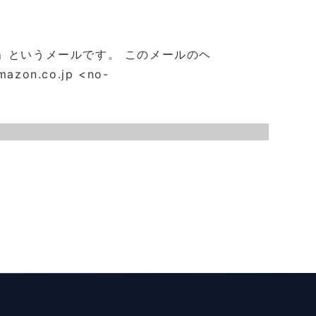
】
らせ」というメールです。 このメールのヘ
.co.jp <no-